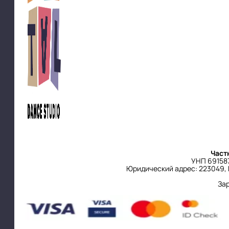
Част
УНП 691587
Юридический адрес: 223049, 
За