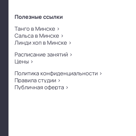
Полезные ссылки
Танго в Минске >
Танго в Минске >
Сальса в Минске >
Сальса в Минске >
Линди хоп в Минске >
Линди хоп в Минске >
Расписание занятий >
Расписание занятий >
Цены >
Цены >
Политика конфиденциальности >
Политика конфиденциальности >
Правила студии >
Правила студии >
Публичная оферта >
Публичная оферта >